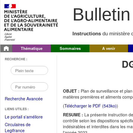
Bulletin 
Instructions
du ministère d
Thématique
Sommaires
A venir
RECHERCHE :
DG
OBJET :
Plan de surveillance et pla
matières premières et aliments compo
Recherche Avancée
(
Télécharger le PDF (543ko)
)
LIENS UTILES :
RESUME :
La présente instruction d
(Fichier
Le portail s'améliore
contrôle selon les dispositions spéci
PDF
Circulaires de
indésirables et interdites dans les m
ouvrir
(Ouvrir
Legifrance
l'année 2022.