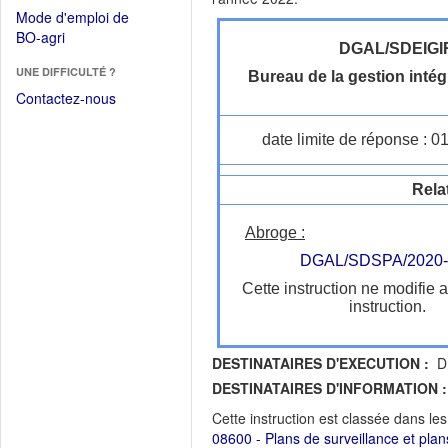
dans
dans
Mode d'emploi de
une
une
(Ouvrir
BO-agri
autre
nouvelle
DGAL/SDEIGI
dans
fenêtre)
fenêtre)
UNE DIFFICULTÉ ?
une
Bureau de la gestion intég
nouvelle
Contactez-nous
fenêtre)
date limite de réponse : 0
Rela
Abroge :
DGAL/SDSPA/2020-
Cette instruction ne modifie 
instruction.
DESTINATAIRES D'EXECUTION :
DR
DESTINATAIRES D'INFORMATION :
Cette instruction est classée dans le
08600 - Plans de surveillance et plan