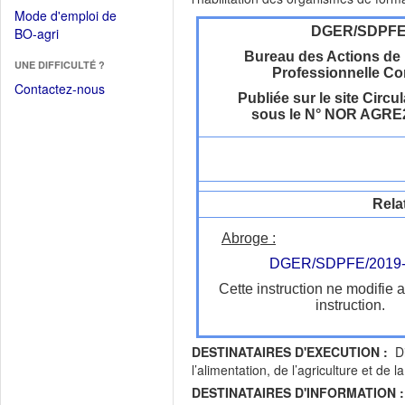
dans
dans
Mode d'emploi de
une
une
(Ouvrir
DGER/SDPF
BO-agri
autre
nouvelle
dans
fenêtre)
Bureau des Actions de
fenêtre)
UNE DIFFICULTÉ ?
une
Professionnelle Co
nouvelle
Contactez-nous
Publiée sur le site Circul
fenêtre)
sous le N° NOR AGRE
Rela
Abroge :
DGER/SDPFE/2019-
Cette instruction ne modifie 
instruction.
DESTINATAIRES D'EXECUTION :
Dir
l’alimentation, de l’agriculture et de 
DESTINATAIRES D'INFORMATION :