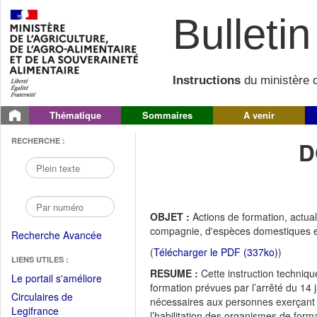
Bulletin 
Instructions
du ministère d
Thématique
Sommaires
A venir
RECHERCHE :
D
OBJET :
Actions de formation, actua
compagnie, d'espèces domestiques et
Recherche Avancée
(
Télécharger le PDF (337ko)
)
LIENS UTILES :
RESUME :
Cette instruction techniqu
(Fichier
Le portail s'améliore
formation prévues par l’arrêté du 14 j
PDF
Circulaires de
nécessaires aux personnes exerçant 
ouvrir
(Ouvrir
Legifrance
l’habilitation des organismes de forma