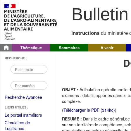
Bulletin 
Instructions
du ministère d
Thématique
Sommaires
A venir
RECHERCHE :
D
OBJET :
Articulation opérationnelle
examens : détails apportés dans le 
Recherche Avancée
complexe.
LIENS UTILES :
(
Télécharger le PDF (314ko)
)
(Fichier
Le portail s'améliore
RESUME :
Dans le cadre général,de
PDF
Circulaires de
sur son territoire de compétence, se
ouvrir
(Ouvrir
Legifrance
organisation complexe nécessite de m