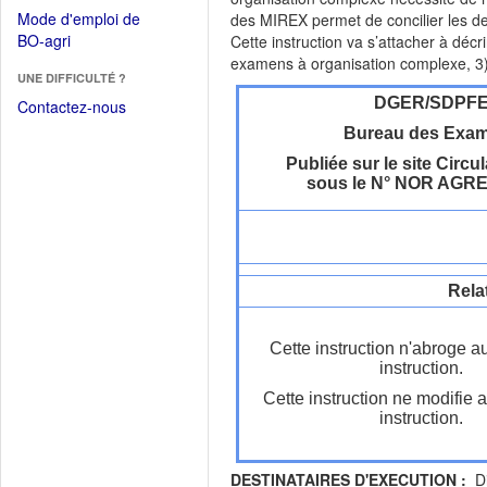
dans
dans
Mode d'emploi de
des MIREX permet de concilier les deu
une
une
(Ouvrir
BO-agri
Cette instruction va s’attacher à décr
autre
nouvelle
dans
examens à organisation complexe, 3) 
fenêtre)
fenêtre)
UNE DIFFICULTÉ ?
une
nouvelle
DGER/SDPF
Contactez-nous
fenêtre)
Bureau des Exa
Publiée sur le site Circul
sous le N° NOR AGR
Rela
Cette instruction n'abroge a
instruction.
Cette instruction ne modifie 
instruction.
DESTINATAIRES D'EXECUTION :
Dir