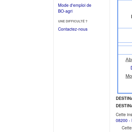
dans
dans
Mode d'emploi de
une
une
(Ouvrir
BO-agri
autre
nouvelle
dans
fenêtre)
fenêtre)
UNE DIFFICULTÉ ?
une
nouvelle
Contactez-nous
fenêtre)
Ab
Mod
DESTIN
DESTIN
Cette in
08200 - 
Cette