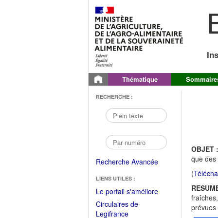
B
In
Thématique
Sommaire
RECHERCHE :
OBJET 
que des 
Recherche Avancée
(
Télécha
LIENS UTILES :
RESUME
(Fichier
Le portail s'améliore
fraîches
PDF
Circulaires de
prévues
ouvrir
(Ouvrir
Legifrance