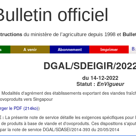
ulletin officiel
structions
du ministère de l’agriculture depuis 1998 et
Bullet
B.
s
A venir
Abonnement
Imprimer
DGAL/SDEIGIR/2022
du 14-12-2022
Statut :
EnVigueur
:
Modalités d'agrément des établissements exportant des viandes fraîch
ovoproduits vers Singapour
rger le PDF (214ko)
)
 :
La présente note de service détaille les exigences spécifiques pour
, de produits à base de viande et d'ovoproduits. Ces dispositions s'ajou
 par la note de service DGAL/SDASEI/2014-393 du 20/05/2014