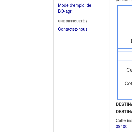
dans
dans
Mode d'emploi de
une
une
(Ouvrir
BO-agri
autre
nouvelle
dans
fenêtre)
fenêtre)
UNE DIFFICULTÉ ?
une
nouvelle
Contactez-nous
fenêtre)
Ce
Cet
DESTIN
DESTIN
Cette in
09400 - 