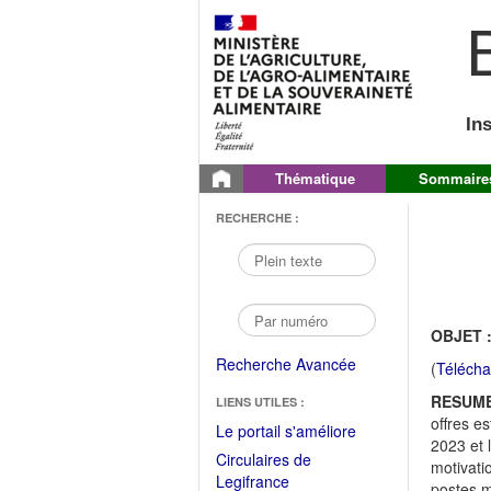
B
In
Thématique
Sommaire
RECHERCHE :
OBJET 
Recherche Avancée
(
Télécha
RESUME
LIENS UTILES :
offres e
(Fichier
Le portail s'améliore
2023 et 
PDF
Circulaires de
motivati
ouvrir
(Ouvrir
Legifrance
postes 