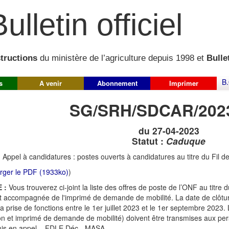
ulletin officiel
structions
du ministère de l’agriculture depuis 1998 et
Bullet
B.
s
A venir
Abonnement
Imprimer
SG/SRH/SDCAR/202
du 27-04-2023
Statut :
Caduque
:
Appel à candidatures : postes ouverts à candidatures au titre du Fil d
rger le PDF (1933ko)
)
 :
Vous trouverez ci-joint la liste des offres de poste de l’ONF au titre du
st accompagnée de l'imprimé de demande de mobilité. La date de clôtur
la prise de fonctions entre le 1er juillet 2023 et le 1er septembre 2023.
on et imprimé de demande de mobilité) doivent être transmises aux per
mis en appel – FDLE Déc - MASA