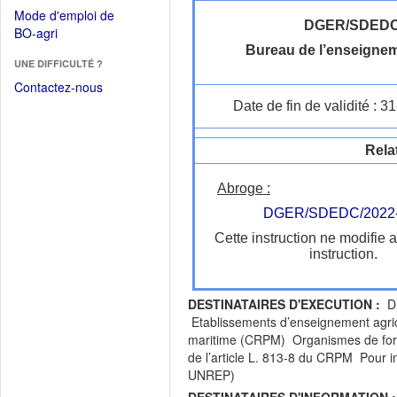
dans
dans
Mode d'emploi de
une
une
DGER/SDED
(Ouvrir
BO-agri
autre
nouvelle
dans
Bureau de l’enseignem
fenêtre)
fenêtre)
UNE DIFFICULTÉ ?
une
nouvelle
Contactez-nous
fenêtre)
Date de fin de validité : 
Rela
Abroge :
DGER/SDEDC/2022
Cette instruction ne modifie 
instruction.
DESTINATAIRES D'EXECUTION :
DR
Etablissements d’enseignement agricol
maritime (CRPM) Organismes de forma
de l’article L. 813-8 du CRPM Pour i
UNREP)