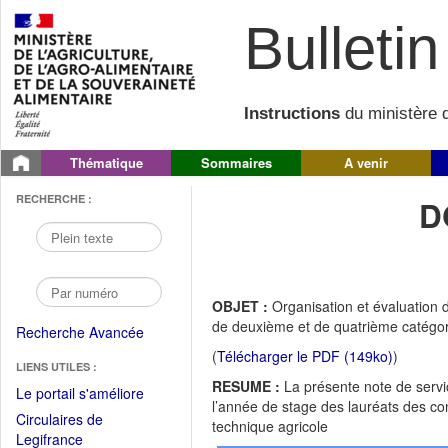
Bulletin 
Instructions
du ministère d
Thématique
Sommaires
A venir
RECHERCHE :
D
OBJET :
Organisation et évaluation 
de deuxième et de quatrième catégor
Recherche Avancée
(
Télécharger le PDF (149ko)
)
LIENS UTILES :
RESUME :
La présente note de servi
(Fichier
Le portail s'améliore
l’année de stage des lauréats des c
PDF
Circulaires de
technique agricole
ouvrir
(Ouvrir
Legifrance