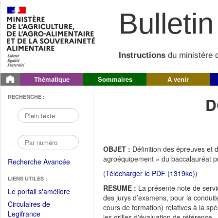
Bulletin 
Instructions
du ministère d
Thématique
Sommaires
A venir
RECHERCHE :
D
OBJET :
Définition des épreuves et 
agroéquipement » du baccalauréat pr
Recherche Avancée
(
Télécharger le PDF (1319ko)
)
LIENS UTILES :
RESUME :
La présente note de servi
(Fichier
Le portail s'améliore
des jurys d’examens, pour la conduite
PDF
Circulaires de
cours de formation) relatives à la sp
ouvrir
(Ouvrir
Legifrance
les grilles d'évaluation de référence.