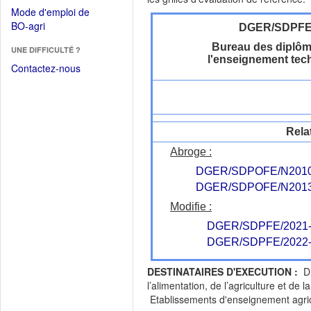
dans
dans
Mode d'emploi de
une
une
(Ouvrir
BO-agri
DGER/SDPF
autre
nouvelle
dans
fenêtre)
Bureau des diplôm
fenêtre)
UNE DIFFICULTÉ ?
une
l'enseignement tec
nouvelle
Contactez-nous
fenêtre)
Rela
Abroge :
DGER/SDPOFE/N2010
DGER/SDPOFE/N2013
Modifie :
DGER/SDPFE/2021-
DGER/SDPFE/2022-
DESTINATAIRES D'EXECUTION :
Dir
l’alimentation, de l’agriculture et 
Etablissements d'enseignement agrico