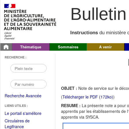
Bulletin 
Instructions
du ministère d
Thématique
Sommaires
A venir
RECHERCHE :
OBJET :
Note de service sur le déco
Recherche Avancée
(
Télécharger le PDF (172ko)
)
RESUME :
La présente note a pour ob
LIENS UTILES :
apprentis par les établissements de l
(Fichier
Le portail s'améliore
apprentis via SYSCA.
PDF
Circulaires de
ouvrir
(Ouvrir
Legifrance