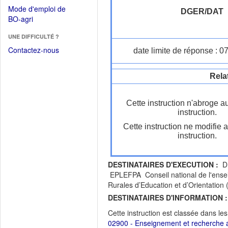
dans
dans
Mode d'emploi de
une
DGER/DAT
une
(Ouvrir
BO-agri
autre
nouvelle
dans
fenêtre)
fenêtre)
UNE DIFFICULTÉ ?
une
nouvelle
Contactez-nous
date limite de réponse : 0
fenêtre)
Rela
Cette instruction n'abroge a
instruction.
Cette instruction ne modifie 
instruction.
DESTINATAIRES D'EXECUTION :
DR
EPLEFPA Conseil national de l'ense
Rurales d’Education et d’Orientatio
DESTINATAIRES D'INFORMATION :
Cette instruction est classée dans le
02900 - Enseignement et recherche a