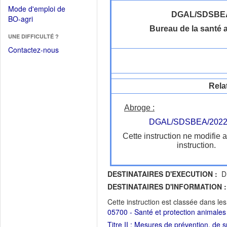
dans
dans
Mode d'emploi de
une
une
DGAL/SDSBE
(Ouvrir
BO-agri
autre
nouvelle
dans
Bureau de la santé 
fenêtre)
fenêtre)
UNE DIFFICULTÉ ?
une
nouvelle
Contactez-nous
fenêtre)
Rela
Abroge :
DGAL/SDSBEA/2022
Cette instruction ne modifie 
instruction.
DESTINATAIRES D'EXECUTION :
DR
DESTINATAIRES D'INFORMATION :
Cette instruction est classée dans le
05700 - Santé et protection animales
Titre II : Mesures de prévention, de s