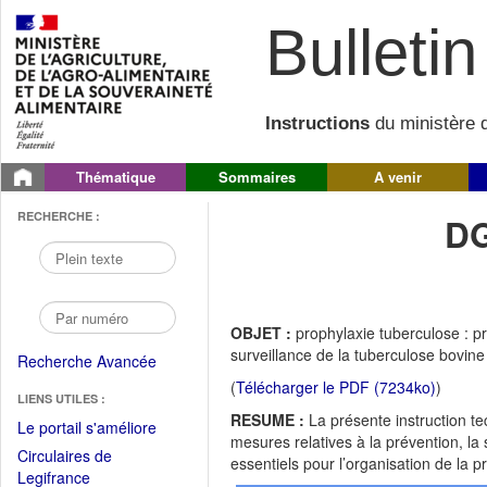
Bulletin 
Instructions
du ministère d
Thématique
Sommaires
A venir
RECHERCHE :
DG
OBJET :
prophylaxie tuberculose : 
surveillance de la tuberculose bovin
Recherche Avancée
(
Télécharger le PDF (7234ko)
)
LIENS UTILES :
RESUME :
La présente instruction te
(Fichier
Le portail s'améliore
mesures relatives à la prévention, la s
PDF
Circulaires de
essentiels pour l’organisation de la
ouvrir
(Ouvrir
Legifrance