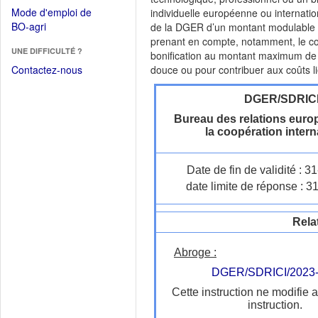
dans
dans
Mode d'emploi de
individuelle européenne ou internati
une
une
(Ouvrir
BO-agri
de la DGER d’un montant modulable 
autre
nouvelle
dans
prenant en compte, notamment, le coût
fenêtre)
fenêtre)
UNE DIFFICULTÉ ?
une
bonification au montant maximum de l'
nouvelle
Contactez-nous
douce ou pour contribuer aux coûts li
fenêtre)
DGER/SDRIC
Bureau des relations euro
la coopération intern
Date de fin de validité : 
date limite de réponse : 3
Rela
Abroge :
DGER/SDRICI/2023
Cette instruction ne modifie 
instruction.