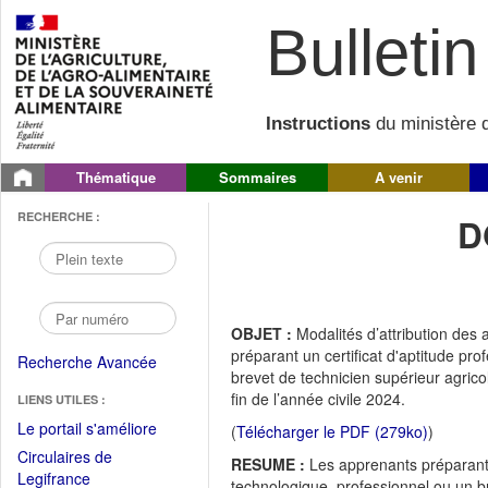
Bulletin 
Instructions
du ministère d
Thématique
Sommaires
A venir
RECHERCHE :
D
OBJET :
Modalités d’attribution des 
préparant un certificat d'aptitude pr
Recherche Avancée
brevet de technicien supérieur agrico
fin de l’année civile 2024.
LIENS UTILES :
(Fichier
Le portail s'améliore
(
Télécharger le PDF (279ko)
)
PDF
Circulaires de
RESUME :
Les apprenants préparant u
ouvrir
(Ouvrir
Legifrance
technologique, professionnel ou un br