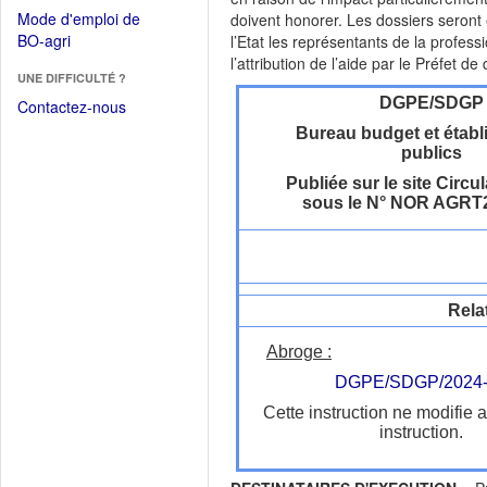
dans
dans
Mode d'emploi de
doivent honorer. Les dossiers seront 
une
une
(Ouvrir
BO-agri
l’Etat les représentants de la profes
autre
nouvelle
dans
l’attribution de l’aide par le Préfet d
fenêtre)
fenêtre)
UNE DIFFICULTÉ ?
une
nouvelle
DGPE/SDGP
Contactez-nous
fenêtre)
Bureau budget et étab
publics
Publiée sur le site Circul
sous le N° NOR AGRT
Rela
Abroge :
DGPE/SDGP/2024-
Cette instruction ne modifie 
instruction.