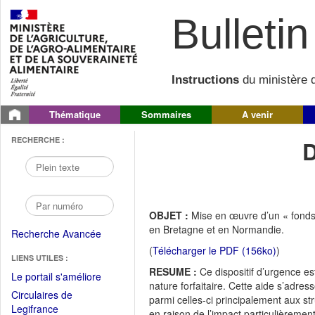
Bulletin 
Instructions
du ministère d
Thématique
Sommaires
A venir
RECHERCHE :
OBJET :
Mise en œuvre d’un « fonds 
en Bretagne et en Normandie.
Recherche Avancée
(
Télécharger le PDF (156ko)
)
LIENS UTILES :
RESUME :
Ce dispositif d’urgence es
(Fichier
Le portail s'améliore
nature forfaitaire. Cette aide s’adres
PDF
Circulaires de
parmi celles-ci principalement aux st
ouvrir
(Ouvrir
Legifrance
en raison de l’impact particulièremen