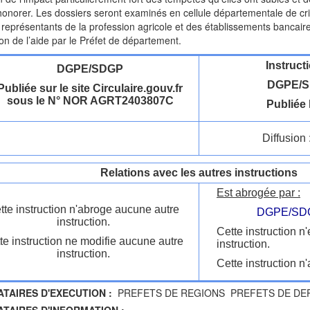
honorer. Les dossiers seront examinés en cellule départementale de cri
es représentants de la profession agricole et des établissements bancair
tion de l’aide par le Préfet de département.
Instruct
DGPE/SDGP
DGPE/S
Publiée sur le site Circulaire.gouv.fr
sous le N° NOR AGRT2403807C
Publiée 
Diffusion 
Relations avec les autres instructions
Est abrogée par :
tte instruction n'abroge aucune autre
DGPE/SDG
instruction.
Cette instruction n
te instruction ne modifie aucune autre
instruction.
instruction.
Cette instruction n'
ATAIRES D'EXECUTION :
PREFETS DE REGIONS PREFETS DE DE