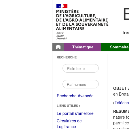
B
In
Thématique
Sommaire
RECHERCHE :
OBJET 
en Breta
Recherche Avancée
(
Télécha
LIENS UTILES :
RESUME
(Fichier
Le portail s'améliore
nature fo
PDF
Circulaires de
parmi ce
ouvrir
(Ouvrir
Legifrance
en raiso