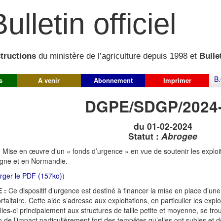
ulletin officiel
structions
du ministère de l’agriculture depuis 1998 et
Bullet
B.
s
A venir
Abonnement
Imprimer
DGPE/SDGP/2024
du 01-02-2024
Statut :
Abrogee
:
Mise en œuvre d’un « fonds d’urgence » en vue de soutenir les exploita
gne et en Normandie.
rger le PDF (157ko)
)
 :
Ce dispositif d’urgence est destiné à financer la mise en place d’une
rfaitaire. Cette aide s’adresse aux exploitations, en particulier les exp
lles-ci principalement aux structures de taille petite et moyenne, se tr
n de l’impact particulièrement fort des tempêtes qu’elles ont subies et 