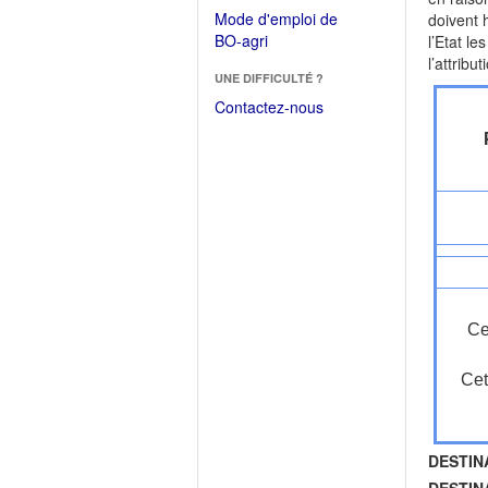
dans
dans
Mode d'emploi de
doivent 
une
une
(Ouvrir
BO-agri
l’Etat l
autre
nouvelle
dans
l’attribu
fenêtre)
fenêtre)
UNE DIFFICULTÉ ?
une
nouvelle
Contactez-nous
fenêtre)
Ce
Cet
DESTIN