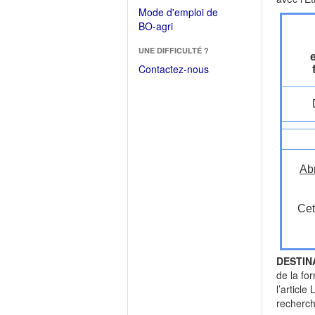
dans
dans
Mode d'emploi de
une
une
(Ouvrir
BO-agri
autre
nouvelle
dans
fenêtre)
fenêtre)
UNE DIFFICULTÉ ?
une
nouvelle
Contactez-nous
fenêtre)
Ab
Cet
DESTIN
de la fo
l’articl
recherch