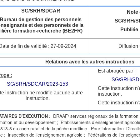
SG/SRH/SDCAR
Note 
Bureau de gestion des personnels
SG/SRH/S
enseignants et des personnels de la
Publiée 
filière formation-recherche (BE2FR)
Date de fin de validité : 27-09-2024
Diffusion 
Relations avec les autres instructions
Est abrogée par :
roge :
SG/SRH/SD
SG/SRH/SDCAR/2023-153
Cette instruction n
te instruction ne modifie aucune autre
instruction.
instruction.
Cette instruction n'
ATAIRES D'EXECUTION :
DRAAF/ services régionaux de la formation 
rmation et du développement ; Etablissements d’enseignement agricole 
e L813-8 du code rural et de la pêche maritime. Pour information Direct
e ; Inspection de l’enseignement agricole ; Fédérations de l’enseigne