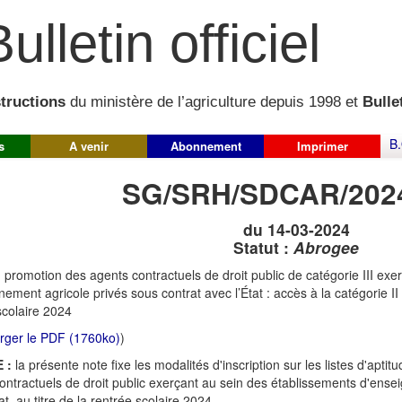
ulletin officiel
structions
du ministère de l’agriculture depuis 1998 et
Bullet
B.
s
A venir
Abonnement
Imprimer
SG/SRH/SDCAR/202
du 14-03-2024
Statut :
Abrogee
:
promotion des agents contractuels de droit public de catégorie III ex
ement agricole privés sous contrat avec l’État : accès à la catégorie II o
scolaire 2024
rger le PDF (1760ko)
)
 :
la présente note fixe les modalités d'inscription sur les listes d'aptit
ontractuels de droit public exerçant au sein des établissements d'ense
at, au titre de la rentrée scolaire 2024.