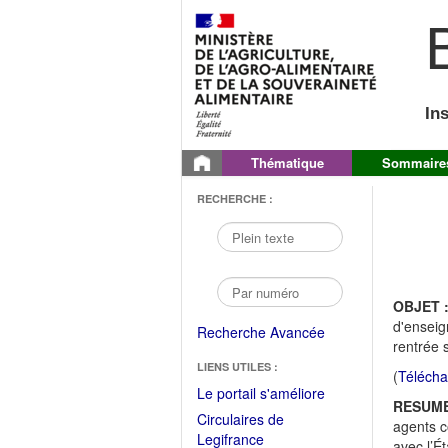
B
In
Thématique
Sommaire
RECHERCHE :
OBJET 
d'enseign
Recherche Avancée
rentrée 
LIENS UTILES :
(
Télécha
(Fichier
Le portail s'améliore
RESUME
PDF
Circulaires de
agents c
ouvrir
(Ouvrir
Legifrance
avec l’Ét