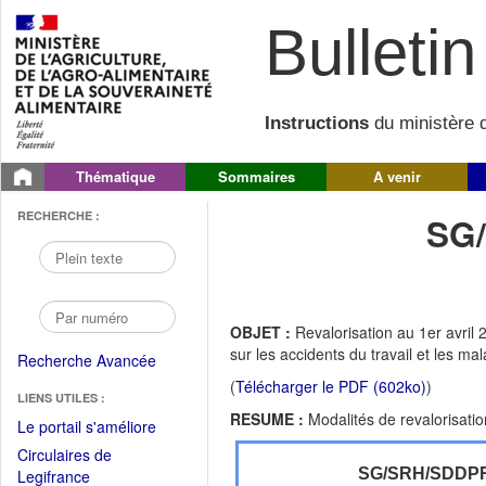
Bulletin 
Instructions
du ministère d
Thématique
Sommaires
A venir
RECHERCHE :
SG
OBJET :
Revalorisation au 1er avril 
sur les accidents du travail et les ma
Recherche Avancée
(
Télécharger le PDF (602ko)
)
LIENS UTILES :
RESUME :
Modalités de revalorisati
(Fichier
Le portail s'améliore
PDF
Circulaires de
ouvrir
(Ouvrir
SG/SRH/SDDP
Legifrance