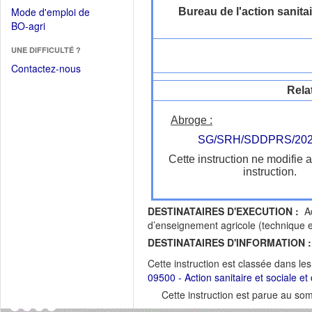
dans
dans
Mode d'emploi de
Bureau de l'action sanitai
une
une
(Ouvrir
BO-agri
autre
nouvelle
dans
fenêtre)
fenêtre)
UNE DIFFICULTÉ ?
une
nouvelle
Contactez-nous
fenêtre)
Rela
Abroge :
SG/SRH/SDDPRS/202
Cette instruction ne modifie 
instruction.
DESTINATAIRES D'EXECUTION :
Ad
d’enseignement agricole (technique e
DESTINATAIRES D'INFORMATION :
Cette instruction est classée dans le
09500 - Action sanitaire et sociale et 
Cette instruction est parue au s