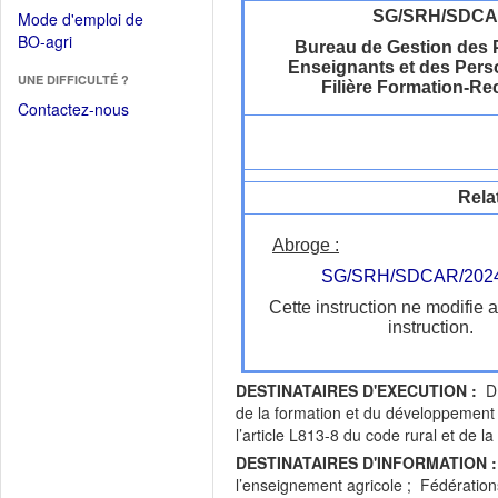
dans
dans
SG/SRH/SDC
Mode d'emploi de
une
une
(Ouvrir
BO-agri
autre
Bureau de Gestion des 
nouvelle
dans
Enseignants et des Pers
fenêtre)
fenêtre)
UNE DIFFICULTÉ ?
une
Filière Formation-R
nouvelle
Contactez-nous
fenêtre)
Rela
Abroge :
SG/SRH/SDCAR/2024
Cette instruction ne modifie 
instruction.
DESTINATAIRES D'EXECUTION :
DR
de la formation et du développement 
l’article L813-8 du code rural et de 
DESTINATAIRES D'INFORMATION :
l’enseignement agricole ; Fédération