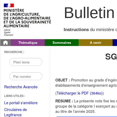
Bulletin 
Instructions
du ministère d
Thématique
Sommaires
A venir
RECHERCHE :
SG
OBJET :
Promotion au grade d’ingéni
établissements d'enseignement agricol
Recherche Avancée
(
Télécharger le PDF (364ko)
)
LIENS UTILES :
RESUME :
La présente note fixe les
(Fichier
Le portail s'améliore
groupe de la catégorie I exerçant au 
PDF
Circulaires de
au titre de l’année 2025.
ouvrir
(Ouvrir
Legifrance