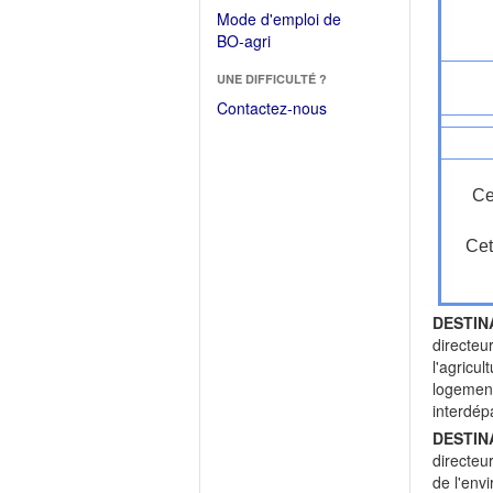
dans
dans
Mode d'emploi de
une
une
(Ouvrir
BO-agri
autre
nouvelle
dans
fenêtre)
fenêtre)
UNE DIFFICULTÉ ?
une
nouvelle
Contactez-nous
fenêtre)
Ce
Cet
DESTIN
directeu
l'agricu
logement
interdép
DESTIN
directeu
de l'env