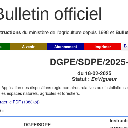
ulletin officiel
structions
du ministère de l’agriculture depuis 1998 et
Bullet
B.
s
A venir
Abonnement
Imprimer
DGPE/SDPE/2025
du 18-02-2025
Statut :
EnVigueur
:
Application des dispositions réglementaires relatives aux installations
les espaces naturels, agricoles et forestiers.
rger le PDF (1388ko)
)
 :
Instruct
DGPE/SDPE