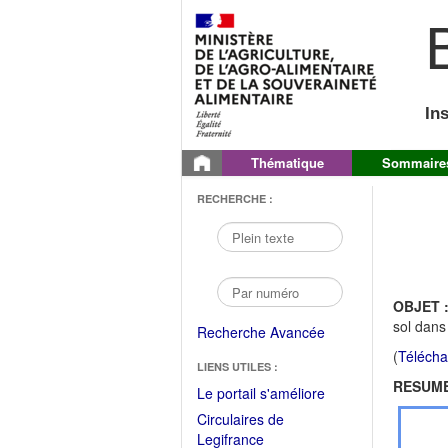
B
In
Thématique
Sommaire
RECHERCHE :
OBJET 
sol dans 
Recherche Avancée
(
Télécha
LIENS UTILES :
RESUME
(Fichier
Le portail s'améliore
PDF
Circulaires de
ouvrir
(Ouvrir
Legifrance