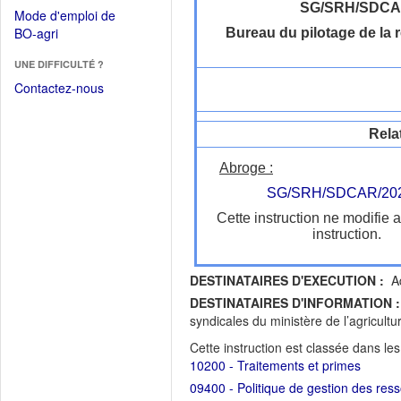
dans
dans
SG/SRH/SDC
Mode d'emploi de
une
une
(Ouvrir
BO-agri
Bureau du pilotage de la
autre
nouvelle
dans
fenêtre)
fenêtre)
UNE DIFFICULTÉ ?
une
nouvelle
Contactez-nous
fenêtre)
Rela
Abroge :
SG/SRH/SDCAR/202
Cette instruction ne modifie 
instruction.
DESTINATAIRES D'EXECUTION :
Ad
DESTINATAIRES D'INFORMATION :
syndicales du ministère de l’agricultu
Cette instruction est classée dans le
10200 - Traitements et primes
09400 - Politique de gestion des res