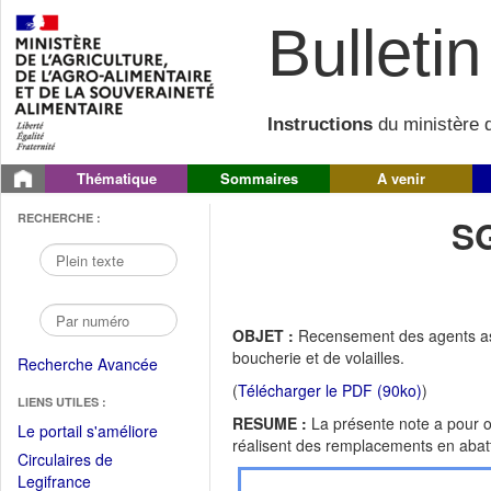
Bulletin 
Instructions
du ministère d
Thématique
Sommaires
A venir
RECHERCHE :
S
OBJET :
Recensement des agents ass
boucherie et de volailles.
Recherche Avancée
(
Télécharger le PDF (90ko)
)
LIENS UTILES :
RESUME :
La présente note a pour o
(Fichier
Le portail s'améliore
réalisent des remplacements en abatto
PDF
Circulaires de
ouvrir
(Ouvrir
Legifrance