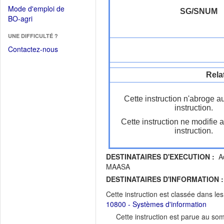
dans
dans
Mode d'emploi de
une
SG/SNUM
une
(Ouvrir
BO-agri
autre
nouvelle
dans
fenêtre)
fenêtre)
UNE DIFFICULTÉ ?
une
nouvelle
Contactez-nous
fenêtre)
Rela
Cette instruction n'abroge a
instruction.
Cette instruction ne modifie 
instruction.
DESTINATAIRES D'EXECUTION :
Ad
MAASA
DESTINATAIRES D'INFORMATION :
Cette instruction est classée dans le
10800 - Systèmes d'information
Cette instruction est parue au s