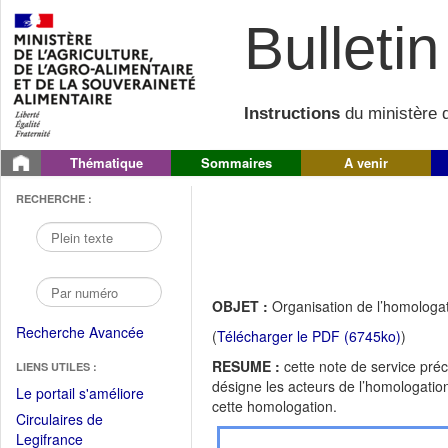
Bulletin 
Instructions
du ministère d
Thématique
Sommaires
A venir
RECHERCHE :
OBJET :
Organisation de l’homologa
Recherche Avancée
(
Télécharger le PDF (6745ko)
)
RESUME :
cette note de service pré
LIENS UTILES :
désigne les acteurs de l’homologati
(Fichier
Le portail s'améliore
cette homologation.
PDF
Circulaires de
ouvrir
(Ouvrir
Legifrance