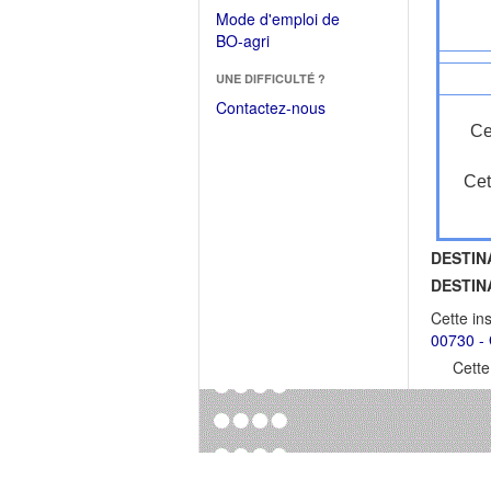
dans
dans
Mode d'emploi de
une
une
(Ouvrir
BO-agri
autre
nouvelle
dans
fenêtre)
fenêtre)
UNE DIFFICULTÉ ?
une
nouvelle
Contactez-nous
fenêtre)
Ce
Cet
DESTIN
DESTIN
Cette in
00730 - 
Cette