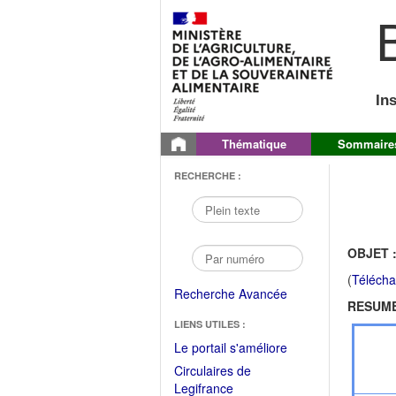
B
In
Thématique
Sommaire
RECHERCHE :
OBJET 
(
Télécha
Recherche Avancée
RESUME
LIENS UTILES :
(Fichier
Le portail s'améliore
PDF
Circulaires de
ouvrir
(Ouvrir
Legifrance