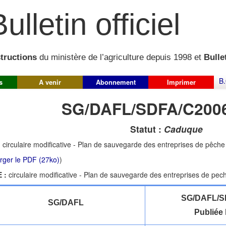
ulletin officiel
structions
du ministère de l’agriculture depuis 1998 et
Bullet
B.
s
A venir
Abonnement
Imprimer
SG/DAFL/SDFA/C2006
Statut :
Caduque
:
circulaire modificative - Plan de sauvegarde des entreprises de pêche
rger le PDF (27ko)
)
 :
circulaire modificative - Plan de sauvegarde des entreprises de pech
SG/DAFL/S
SG/DAFL
Publiée 