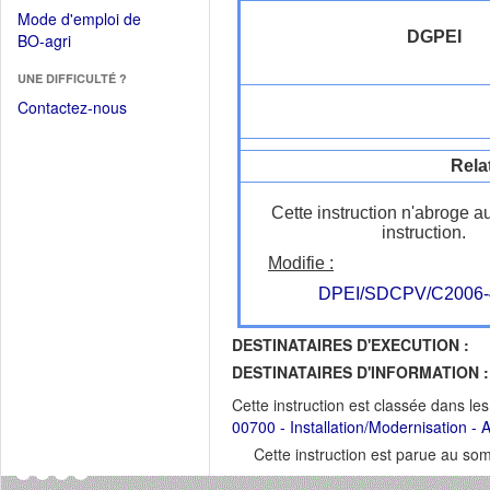
dans
dans
Mode d'emploi de
une
une
DGPEI
(Ouvrir
BO-agri
autre
nouvelle
dans
fenêtre)
fenêtre)
UNE DIFFICULTÉ ?
une
nouvelle
Contactez-nous
fenêtre)
Rela
Cette instruction n'abroge a
instruction.
Modifie :
DPEI/SDCPV/C2006-
DESTINATAIRES D'EXECUTION :
DESTINATAIRES D'INFORMATION :
Cette instruction est classée dans le
00700 - Installation/Modernisation - Ag
Cette instruction est parue au s