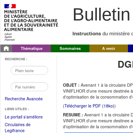
Bulletin 
Instructions
du ministère d
Thématique
Sommaires
A venir
RECHERCHE :
DG
OBJET :
Avenant 1 à la circulaire 
VINIFLHOR d'une mesure destinée à so
d'optimisation de la consommation d'é
Recherche Avancée
(
Télécharger le PDF (18ko)
)
LIENS UTILES :
RESUME :
Avenant 1 a la circulair
(Fichier
Le portail s'améliore
VINIFLHOR d'une mesure destinee a so
PDF
Circulaires de
d'optimisation de la consommation d'e
ouvrir
(Ouvrir
Legifrance