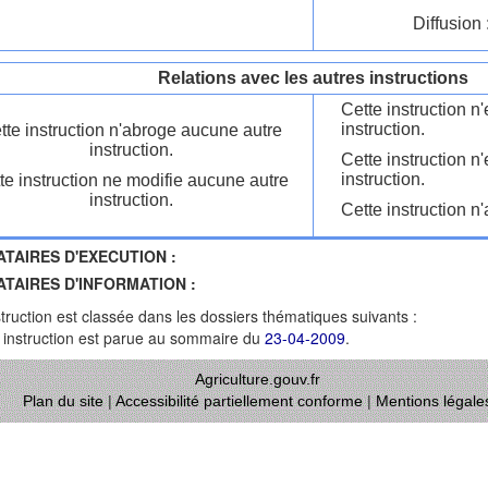
Diffusion 
Relations avec les autres instructions
Cette instruction 
instruction.
tte instruction n'abroge aucune autre
instruction.
Cette instruction n
instruction.
te instruction ne modifie aucune autre
instruction.
Cette instruction n'
ATAIRES D'EXECUTION :
ATAIRES D'INFORMATION :
struction est classée dans les dossiers thématiques suivants :
 instruction est parue au sommaire du
23-04-2009
.
Agriculture.gouv.fr
Plan du site
|
Accessibilité partiellement conforme
|
Mentions légale