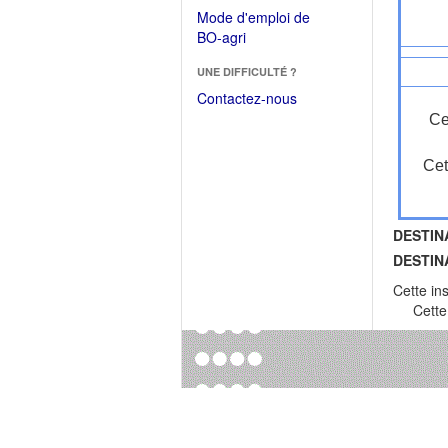
dans
dans
Mode d'emploi de
une
une
(Ouvrir
BO-agri
autre
nouvelle
dans
fenêtre)
fenêtre)
UNE DIFFICULTÉ ?
une
nouvelle
Contactez-nous
fenêtre)
Ce
Cet
DESTIN
DESTIN
Cette in
Cette