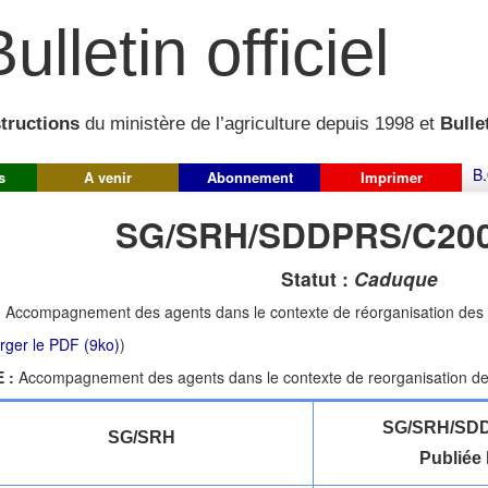
ulletin officiel
structions
du ministère de l’agriculture depuis 1998 et
Bullet
B.
s
A venir
Abonnement
Imprimer
SG/SRH/SDDPRS/C200
Statut :
Caduque
:
Accompagnement des agents dans le contexte de réorganisation des s
rger le PDF (9ko)
)
 :
Accompagnement des agents dans le contexte de reorganisation des
SG/SRH/SDD
SG/SRH
Publiée 