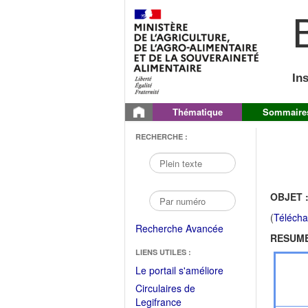
B
In
Thématique
Sommaire
RECHERCHE :
OBJET 
(
Télécha
Recherche Avancée
RESUME
LIENS UTILES :
(Fichier
Le portail s'améliore
PDF
Circulaires de
ouvrir
(Ouvrir
Legifrance