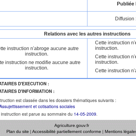
Publiée 
Diffusion 
Relations avec les autres instructions
Cette instruction 
instruction.
tte instruction n'abroge aucune autre
instruction.
Cette instruction n
instruction.
te instruction ne modifie aucune autre
instruction.
Cette instruction n'
ATAIRES D'EXECUTION :
ATAIRES D'INFORMATION :
struction est classée dans les dossiers thématiques suivants :
Assujettissement et cotisations sociales
 instruction est parue au sommaire du
14-05-2009
.
Agriculture.gouv.fr
Plan du site
|
Accessibilité partiellement conforme
|
Mentions légale