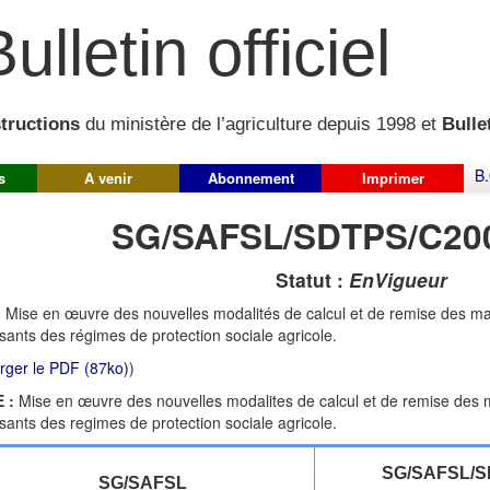
ulletin officiel
structions
du ministère de l’agriculture depuis 1998 et
Bullet
B.
s
A venir
Abonnement
Imprimer
SG/SAFSL/SDTPS/C20
Statut :
EnVigueur
:
Mise en œuvre des nouvelles modalités de calcul et de remise des maj
ssants des régimes de protection sociale agricole.
rger le PDF (87ko)
)
 :
Mise en œuvre des nouvelles modalites de calcul et de remise des m
ssants des regimes de protection sociale agricole.
SG/SAFSL/S
SG/SAFSL