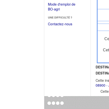
dans
dans
Mode d'emploi de
une
une
(Ouvrir
BO-agri
autre
nouvelle
dans
fenêtre)
fenêtre)
UNE DIFFICULTÉ ?
une
nouvelle
Contactez-nous
fenêtre)
Ce
Cet
DESTIN
DESTIN
Cette in
08900 - 
Cette