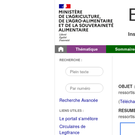
B
In
Thématique
Sommaire
RECHERCHE :
OBJET 
ressorti
Recherche Avancée
(
Télécha
RESUME
LIENS UTILES :
ressorti
(Fichier
Le portail s'améliore
PDF
Circulaires de
ouvrir
(Ouvrir
Legifrance