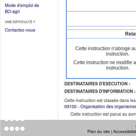
dans
dans
Mode d'emploi de
une
une
(Ouvrir
BO-agri
autre
nouvelle
dans
fenêtre)
fenêtre)
UNE DIFFICULTÉ ?
une
nouvelle
Contactez-nous
Rela
fenêtre)
Cette instruction n'abroge a
instruction.
Cette instruction ne modifie 
instruction.
DESTINATAIRES D'EXECUTION :
DESTINATAIRES D'INFORMATION :
Cette instruction est classée dans le
09100 - Organisation des organismes 
Cette instruction est parue au s
Plan du site
|
Accessibili