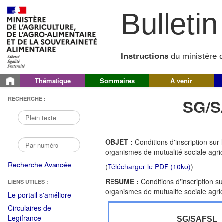
Bulletin 
Instructions
du ministère d
Thématique
Sommaires
A venir
RECHERCHE :
SG/S
OBJET :
Conditions d'inscription sur
organismes de mutualité sociale agri
Recherche Avancée
(
Télécharger le PDF (10ko)
)
RESUME :
Conditions d'inscription s
LIENS UTILES :
organismes de mutualite sociale agri
(Fichier
Le portail s'améliore
PDF
Circulaires de
ouvrir
(Ouvrir
Legifrance
SG/SAFSL