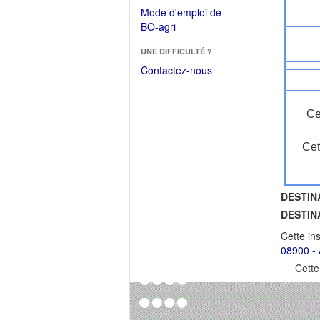
dans
dans
Mode d'emploi de
une
une
(Ouvrir
BO-agri
autre
nouvelle
dans
fenêtre)
fenêtre)
UNE DIFFICULTÉ ?
une
nouvelle
Contactez-nous
fenêtre)
Ce
Cet
DESTIN
DESTIN
Cette in
08900 - 
Cette