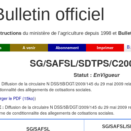
ulletin officiel
structions
du ministère de l’agriculture depuis 1998 et
Bullet
B.
s
A venir
Abonnement
Imprimer
SG/SAFSL/SDTPS/C20
Statut :
EnVigueur
:
Diffusion de la circulaire N DSS/5B/DGT/2009/145 du 29 mai 2009 re
tionnalité des allègements de cotisations sociales.
rger le PDF (15ko)
)
 :
Diffusion de la circulaire N DSS/5B/DGT/2009/145 du 29 mai 2009 re
e de conditionnalite des allegements de cotisations sociales.
SG/SAFSL/S
SG/SAFSL