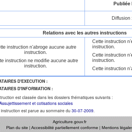
Publiée 
Diffusion 
Relations avec les autres instructions
Cette instruction 
instruction.
tte instruction n'abroge aucune autre
instruction.
Cette instruction n
instruction.
te instruction ne modifie aucune autre
instruction.
Cette instruction n'
ATAIRES D'EXECUTION :
ATAIRES D'INFORMATION :
struction est classée dans les dossiers thématiques suivants :
Assujettissement et cotisations sociales
 instruction est parue au sommaire du
30-07-2009
.
Agriculture.gouv.fr
Plan du site
|
Accessibilité partiellement conforme
|
Mentions légale