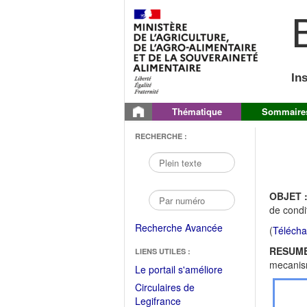
B
In
Thématique
Sommaire
RECHERCHE :
OBJET 
de condi
Recherche Avancée
(
Télécha
RESUME
LIENS UTILES :
mecanism
(Fichier
Le portail s'améliore
PDF
Circulaires de
ouvrir
(Ouvrir
Legifrance