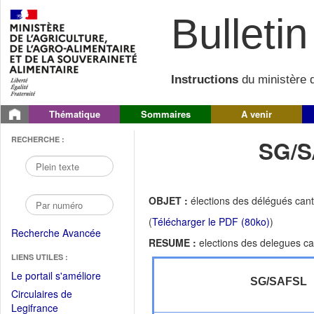
Bulletin 
Instructions
du ministère d
Thématique
Sommaires
A venir
RECHERCHE :
SG/S
OBJET :
élections des délégués cant
(
Télécharger le PDF (80ko)
)
Recherche Avancée
RESUME :
elections des delegues ca
LIENS UTILES :
(Fichier
Le portail s'améliore
SG/SAFSL
PDF
Circulaires de
ouvrir
(Ouvrir
Legifrance