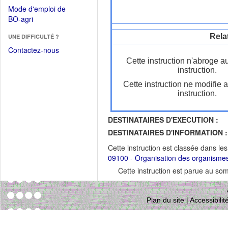
dans
dans
Mode d'emploi de
une
une
(Ouvrir
BO-agri
autre
nouvelle
dans
fenêtre)
fenêtre)
Rela
UNE DIFFICULTÉ ?
une
nouvelle
Contactez-nous
fenêtre)
Cette instruction n'abroge a
instruction.
Cette instruction ne modifie 
instruction.
DESTINATAIRES D'EXECUTION :
DESTINATAIRES D'INFORMATION :
Cette instruction est classée dans le
09100 - Organisation des organismes 
Cette instruction est parue au s
Plan du site
|
Accessibili