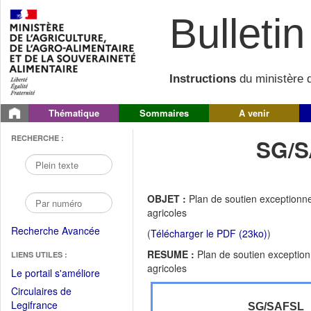
Bulletin 
Instructions
du ministère d
Thématique
Sommaires
A venir
RECHERCHE :
SG/S
OBJET :
Plan de soutien exceptionnel
agricoles
Recherche Avancée
(
Télécharger le PDF (23ko)
)
RESUME :
Plan de soutien exceptionn
LIENS UTILES :
agricoles
(Fichier
Le portail s'améliore
PDF
Circulaires de
ouvrir
(Ouvrir
Legifrance
SG/SAFSL