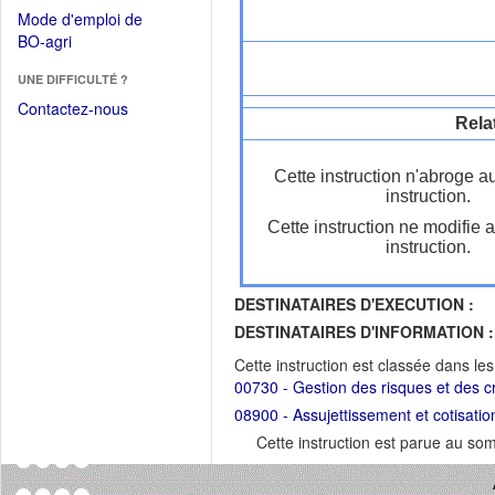
dans
dans
Mode d'emploi de
une
une
(Ouvrir
BO-agri
autre
nouvelle
dans
fenêtre)
fenêtre)
UNE DIFFICULTÉ ?
une
nouvelle
Contactez-nous
Rela
fenêtre)
Cette instruction n'abroge a
instruction.
Cette instruction ne modifie 
instruction.
DESTINATAIRES D'EXECUTION :
DESTINATAIRES D'INFORMATION :
Cette instruction est classée dans le
00730 - Gestion des risques et des c
08900 - Assujettissement et cotisatio
Cette instruction est parue au s