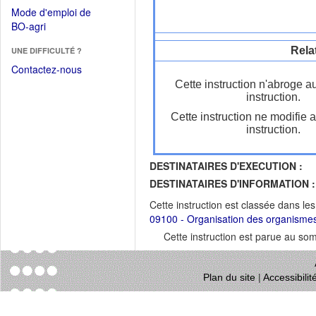
dans
dans
Mode d'emploi de
une
une
(Ouvrir
BO-agri
autre
nouvelle
dans
fenêtre)
fenêtre)
Rela
UNE DIFFICULTÉ ?
une
nouvelle
Contactez-nous
fenêtre)
Cette instruction n'abroge a
instruction.
Cette instruction ne modifie 
instruction.
DESTINATAIRES D'EXECUTION :
DESTINATAIRES D'INFORMATION :
Cette instruction est classée dans le
09100 - Organisation des organismes 
Cette instruction est parue au s
Plan du site
|
Accessibili