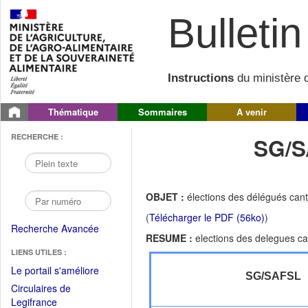
Bulletin 
Instructions
du ministère d
Thématique
Sommaires
A venir
RECHERCHE :
SG/S
OBJET :
élections des délégués cant
(
Télécharger le PDF (56ko)
)
Recherche Avancée
RESUME :
elections des delegues ca
LIENS UTILES :
(Fichier
Le portail s'améliore
SG/SAFSL
PDF
Circulaires de
ouvrir
(Ouvrir
Legifrance