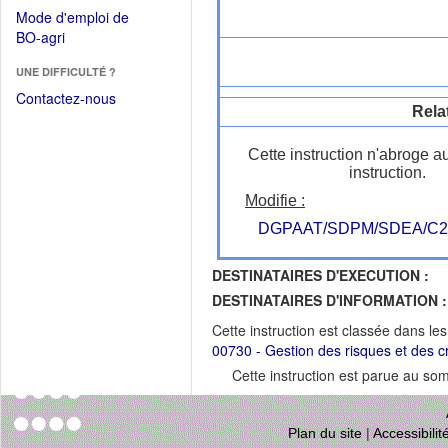
dans
dans
Mode d'emploi de
une
une
(Ouvrir
BO-agri
autre
nouvelle
dans
fenêtre)
fenêtre)
UNE DIFFICULTÉ ?
une
nouvelle
Contactez-nous
Rela
fenêtre)
Cette instruction n'abroge a
instruction.
Modifie :
DGPAAT/SDPM/SDEA/C2
DESTINATAIRES D'EXECUTION :
DESTINATAIRES D'INFORMATION :
Cette instruction est classée dans le
00730 - Gestion des risques et des c
Cette instruction est parue au s
Plan du site
|
Accessibili