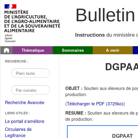
Bulletin 
Instructions
du ministère d
Thématique
Sommaires
A venir
RECHERCHE :
DGPAA
OBJET :
Soutien aux éleveurs de po
production.
Recherche Avancée
(
Télécharger le PDF (3725ko)
)
RESUME :
Soutien aux eleveurs de 
LIENS UTILES :
de production.
(Fichier
Le portail s'améliore
PDF
Circulaires de
ouvrir
(Ouvrir
Legifrance
DGPAAT