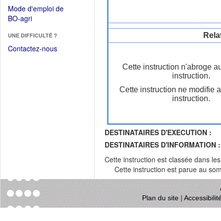
dans
dans
Mode d'emploi de
une
une
(Ouvrir
BO-agri
autre
nouvelle
dans
fenêtre)
fenêtre)
Rela
UNE DIFFICULTÉ ?
une
nouvelle
Contactez-nous
fenêtre)
Cette instruction n'abroge a
instruction.
Cette instruction ne modifie 
instruction.
DESTINATAIRES D'EXECUTION :
DESTINATAIRES D'INFORMATION :
Cette instruction est classée dans le
Cette instruction est parue au s
Plan du site
|
Accessibili