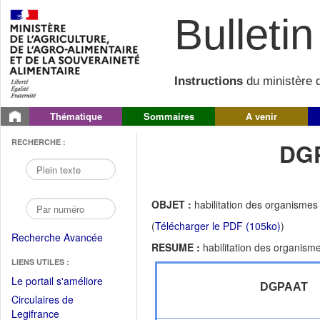
Bulletin 
Instructions
du ministère d
Thématique
Sommaires
A venir
RECHERCHE :
DGP
OBJET :
habilitation des organismes
(
Télécharger le PDF (105ko)
)
Recherche Avancée
RESUME :
habilitation des organism
LIENS UTILES :
(Fichier
Le portail s'améliore
DGPAAT
PDF
Circulaires de
ouvrir
(Ouvrir
Legifrance