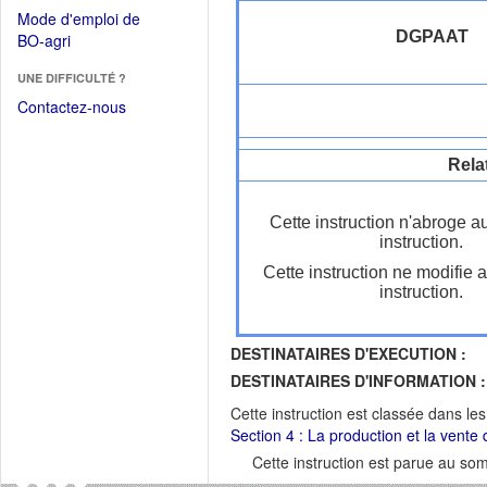
dans
dans
Mode d'emploi de
une
une
DGPAAT
(Ouvrir
BO-agri
autre
nouvelle
dans
fenêtre)
fenêtre)
UNE DIFFICULTÉ ?
une
nouvelle
Contactez-nous
fenêtre)
Rela
Cette instruction n'abroge a
instruction.
Cette instruction ne modifie 
instruction.
DESTINATAIRES D'EXECUTION :
DESTINATAIRES D'INFORMATION :
Cette instruction est classée dans le
Section 4 : La production et la vente d
Cette instruction est parue au s