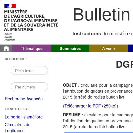
Bulletin 
Instructions
du ministère d
Thématique
Sommaires
A venir
RECHERCHE :
DGP
OBJET :
circulaire pour la campagne
l'attribution de quotas en provenanc
2015 (arrêté de redistribution livr
Recherche Avancée
(
Télécharger le PDF (250ko)
)
LIENS UTILES :
RESUME :
circulaire pour la campag
(Fichier
Le portail s'améliore
l'attribution de quotas en provenanc
PDF
Circulaires de
2015 (arrete de redistribution livr
ouvrir
(Ouvrir
Legifrance