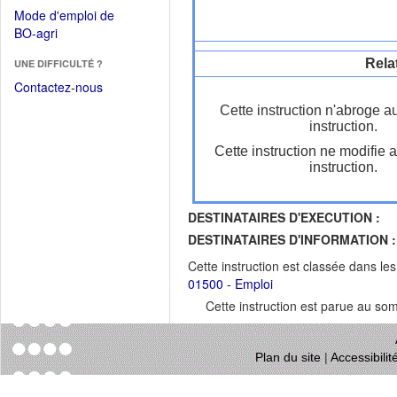
dans
dans
Mode d'emploi de
une
une
(Ouvrir
BO-agri
autre
nouvelle
dans
fenêtre)
fenêtre)
Rela
UNE DIFFICULTÉ ?
une
nouvelle
Contactez-nous
fenêtre)
Cette instruction n'abroge a
instruction.
Cette instruction ne modifie 
instruction.
DESTINATAIRES D'EXECUTION :
DESTINATAIRES D'INFORMATION :
Cette instruction est classée dans le
01500 - Emploi
Cette instruction est parue au s
Plan du site
|
Accessibili