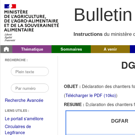
Bulletin 
Instructions
du ministère d
Thématique
Sommaires
A venir
RECHERCHE :
DG
OBJET :
Déclaration des chantiers fo
(
Télécharger le PDF (10ko)
)
Recherche Avancée
RESUME :
D‚claration des chantiers
LIENS UTILES :
(Fichier
Le portail s'améliore
DGFAR
PDF
Circulaires de
ouvrir
(Ouvrir
Legifrance