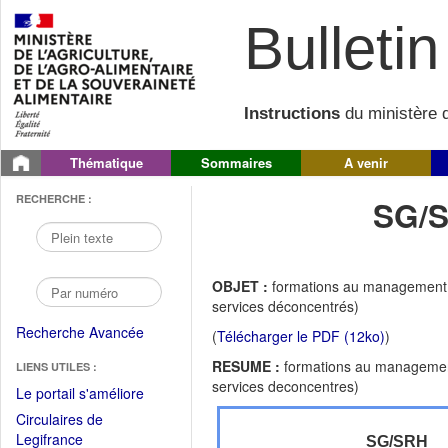
Bulletin 
Instructions
du ministère d
Thématique
Sommaires
A venir
RECHERCHE :
SG/S
OBJET :
formations au management 
services déconcentrés)
Recherche Avancée
(
Télécharger le PDF (12ko)
)
RESUME :
formations au management
LIENS UTILES :
services deconcentres)
(Fichier
Le portail s'améliore
PDF
Circulaires de
ouvrir
(Ouvrir
Legifrance
SG/SRH