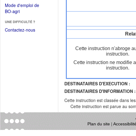
dans
dans
Mode d'emploi de
une
une
(Ouvrir
BO-agri
autre
nouvelle
dans
fenêtre)
fenêtre)
UNE DIFFICULTÉ ?
une
nouvelle
Contactez-nous
Rela
fenêtre)
Cette instruction n'abroge a
instruction.
Cette instruction ne modifie 
instruction.
DESTINATAIRES D'EXECUTION :
DESTINATAIRES D'INFORMATION :
Cette instruction est classée dans le
Cette instruction est parue au s
Plan du site
|
Accessibili