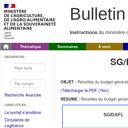
Bulletin 
Instructions
du ministère d
Thématique
Sommaires
A venir
RECHERCHE :
SG/
OBJET :
Recettes du budget général
(
Télécharger le PDF (7ko)
)
Recherche Avancée
RESUME :
Recettes du budget gener
LIENS UTILES :
(Fichier
Le portail s'améliore
SG/DAFL
PDF
Circulaires de
ouvrir
(Ouvrir
Legifrance