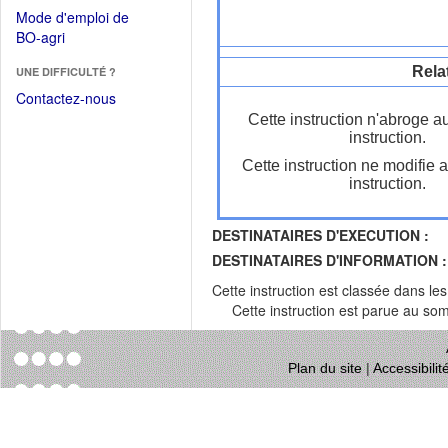
dans
dans
Mode d'emploi de
une
une
(Ouvrir
BO-agri
autre
nouvelle
dans
fenêtre)
fenêtre)
Rela
UNE DIFFICULTÉ ?
une
nouvelle
Contactez-nous
fenêtre)
Cette instruction n'abroge a
instruction.
Cette instruction ne modifie 
instruction.
DESTINATAIRES D'EXECUTION :
DESTINATAIRES D'INFORMATION :
Cette instruction est classée dans le
Cette instruction est parue au s
Plan du site
|
Accessibili