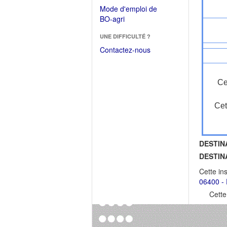
dans
dans
Mode d'emploi de
une
une
(Ouvrir
BO-agri
autre
nouvelle
dans
fenêtre)
fenêtre)
UNE DIFFICULTÉ ?
une
nouvelle
Contactez-nous
fenêtre)
Ce
Cet
DESTIN
DESTIN
Cette in
06400 -
Cette