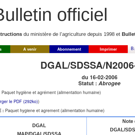
ulletin officiel
structions
du ministère de l’agriculture depuis 1998 et
Bullet
B.
s
A venir
Abonnement
Imprimer
DGAL/SDSSA/N2006
du 16-02-2006
Statut :
Abrogee
:
Paquet hygiène et agrément (alimentation humaine)
rger le PDF (292ko)
)
 :
Paquet hygiene et agrement (alimentation humaine)
Note 
DGAL
DGAL/SDS
MAP/DGAL/SDSSA