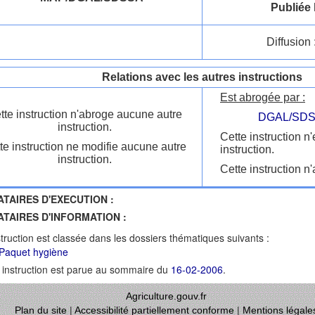
Publiée 
Diffusion 
Relations avec les autres instructions
Est abrogée par :
tte instruction n'abroge aucune autre
DGAL/SDS
instruction.
Cette instruction n
te instruction ne modifie aucune autre
instruction.
instruction.
Cette instruction n'
ATAIRES D'EXECUTION :
ATAIRES D'INFORMATION :
struction est classée dans les dossiers thématiques suivants :
 Paquet hygiène
 instruction est parue au sommaire du
16-02-2006
.
Agriculture.gouv.fr
Plan du site
|
Accessibilité partiellement conforme
|
Mentions légale