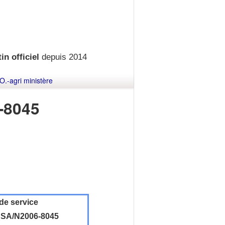
in officiel
depuis 2014
O.-agri ministère
-8045
de service
SA/N2006-8045