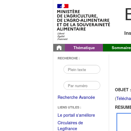
B
In
Thématique
Sommaire
RECHERCHE :
OBJET 
Recherche Avancée
(
Télécha
RESUME
LIENS UTILES :
(Fichier
Le portail s'améliore
PDF
Circulaires de
ouvrir
(Ouvrir
Legifrance