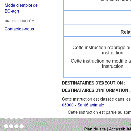
dans
dans
Mode d'emploi de
une
une
(Ouvrir
BO-agri
autre
nouvelle
dans
fenêtre)
fenêtre)
UNE DIFFICULTÉ ?
une
nouvelle
Contactez-nous
Rela
fenêtre)
Cette instruction n'abroge a
instruction.
Cette instruction ne modifie 
instruction.
DESTINATAIRES D'EXECUTION :
DESTINATAIRES D'INFORMATION :
Cette instruction est classée dans le
05900 - Santé animale
Cette instruction est parue au s
Plan du site
|
Accessibili