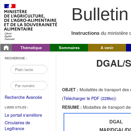
Bulletin 
Instructions
du ministère d
Thématique
Sommaires
A venir
RECHERCHE :
DGAL/S
OBJET :
Modalités de transport des 
Recherche Avancée
(
Télécharger le PDF (228ko)
)
RESUME :
Modalites de transport de
LIENS UTILES :
(Fichier
Le portail s'améliore
PDF
DGAL
Circulaires de
ouvrir
(Ouvrir
Legifrance
MAP/DGAL/D