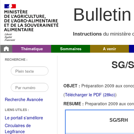
Bulletin 
Instructions
du ministère d
Thématique
Sommaires
A venir
RECHERCHE :
SG/S
OBJET :
Préparation 2009 aux conco
(
Télécharger le PDF (28ko)
)
Recherche Avancée
RESUME :
Preparation 2009 aux con
LIENS UTILES :
(Fichier
Le portail s'améliore
SG/SRH
PDF
Circulaires de
ouvrir
(Ouvrir
Legifrance