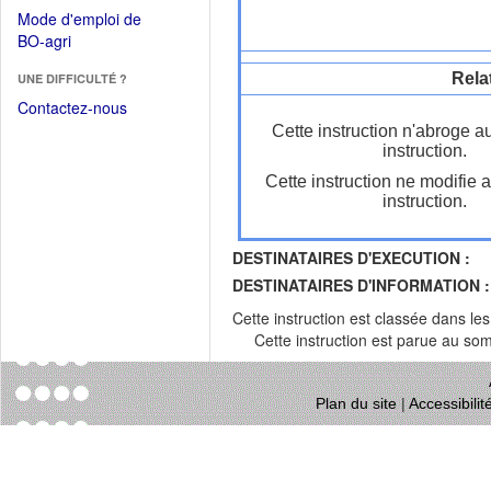
dans
dans
Mode d'emploi de
une
une
(Ouvrir
BO-agri
autre
nouvelle
dans
fenêtre)
fenêtre)
Rela
UNE DIFFICULTÉ ?
une
nouvelle
Contactez-nous
fenêtre)
Cette instruction n'abroge a
instruction.
Cette instruction ne modifie 
instruction.
DESTINATAIRES D'EXECUTION :
DESTINATAIRES D'INFORMATION :
Cette instruction est classée dans le
Cette instruction est parue au s
Plan du site
|
Accessibili