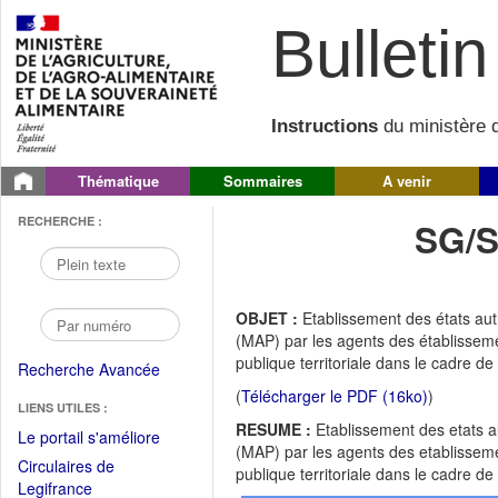
Bulletin 
Instructions
du ministère d
Thématique
Sommaires
A venir
RECHERCHE :
SG/S
OBJET :
Etablissement des états aut
(MAP) par les agents des établisseme
publique territoriale dans le cadre de
Recherche Avancée
(
Télécharger le PDF (16ko)
)
LIENS UTILES :
RESUME :
Etablissement des etats au
(Fichier
Le portail s'améliore
(MAP) par les agents des etablisseme
PDF
Circulaires de
publique territoriale dans le cadre de
ouvrir
(Ouvrir
Legifrance