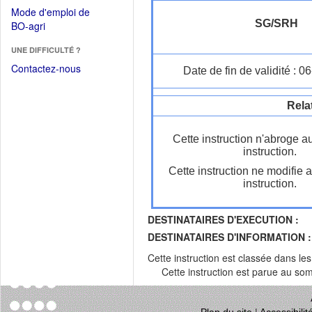
dans
dans
Mode d'emploi de
une
une
SG/SRH
(Ouvrir
BO-agri
autre
nouvelle
dans
fenêtre)
fenêtre)
UNE DIFFICULTÉ ?
une
nouvelle
Contactez-nous
Date de fin de validité : 
fenêtre)
Rela
Cette instruction n'abroge a
instruction.
Cette instruction ne modifie 
instruction.
DESTINATAIRES D'EXECUTION :
DESTINATAIRES D'INFORMATION :
Cette instruction est classée dans le
Cette instruction est parue au s