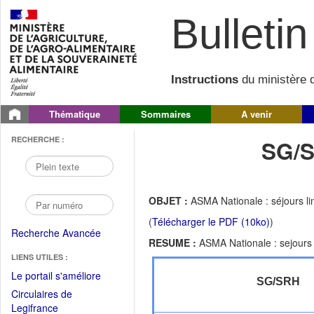
Bulletin 
Instructions
du ministère d
Thématique
Sommaires
A venir
RECHERCHE :
SG/S
OBJET :
ASMA Nationale : séjours li
(
Télécharger le PDF (10ko)
)
Recherche Avancée
RESUME :
ASMA Nationale : sejours 
LIENS UTILES :
(Fichier
Le portail s'améliore
SG/SRH
PDF
Circulaires de
ouvrir
(Ouvrir
Legifrance