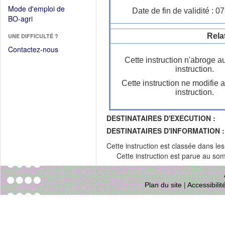
dans
dans
Mode d'emploi de
Date de fin de validité : 
une
une
(Ouvrir
BO-agri
autre
nouvelle
dans
fenêtre)
fenêtre)
Rela
UNE DIFFICULTÉ ?
une
nouvelle
Contactez-nous
fenêtre)
Cette instruction n'abroge a
instruction.
Cette instruction ne modifie 
instruction.
DESTINATAIRES D'EXECUTION :
DESTINATAIRES D'INFORMATION :
Cette instruction est classée dans le
Cette instruction est parue au s
Plan du site
|
Accessibili