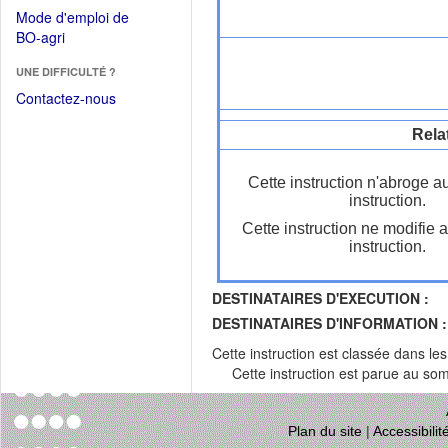
dans
dans
Mode d'emploi de
une
une
(Ouvrir
BO-agri
autre
nouvelle
dans
fenêtre)
fenêtre)
UNE DIFFICULTÉ ?
une
nouvelle
Contactez-nous
fenêtre)
Rela
Cette instruction n'abroge a
instruction.
Cette instruction ne modifie 
instruction.
DESTINATAIRES D'EXECUTION :
DESTINATAIRES D'INFORMATION :
Cette instruction est classée dans le
Cette instruction est parue au s
Plan du site
|
Accessibili