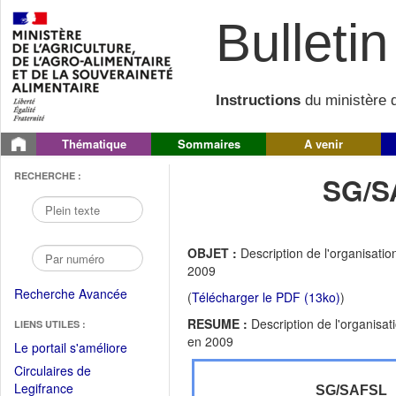
Bulletin 
Instructions
du ministère d
Thématique
Sommaires
A venir
RECHERCHE :
SG/S
OBJET :
Description de l'organisatio
2009
Recherche Avancée
(
Télécharger le PDF (13ko)
)
RESUME :
Description de l'organisat
LIENS UTILES :
en 2009
(Fichier
Le portail s'améliore
PDF
Circulaires de
ouvrir
(Ouvrir
Legifrance
SG/SAFSL