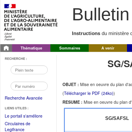
Bulletin 
Instructions
du ministère d
Thématique
Sommaires
A venir
RECHERCHE :
SG/S
OBJET :
Mise en oeuvre du plan d'ac
(
Télécharger le PDF (24ko)
)
Recherche Avancée
RESUME :
Mise en oeuvre du plan d'
LIENS UTILES :
(Fichier
Le portail s'améliore
SG/SAFSL
PDF
Circulaires de
ouvrir
(Ouvrir
Legifrance