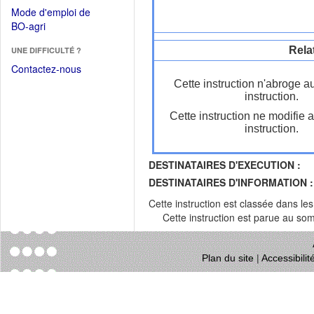
dans
dans
Mode d'emploi de
une
une
(Ouvrir
BO-agri
autre
nouvelle
dans
fenêtre)
fenêtre)
Rela
UNE DIFFICULTÉ ?
une
nouvelle
Contactez-nous
fenêtre)
Cette instruction n'abroge a
instruction.
Cette instruction ne modifie 
instruction.
DESTINATAIRES D'EXECUTION :
DESTINATAIRES D'INFORMATION :
Cette instruction est classée dans le
Cette instruction est parue au s
Plan du site
|
Accessibili