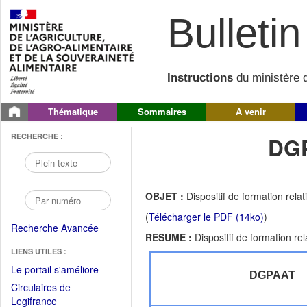
Bulletin 
Instructions
du ministère d
Thématique
Sommaires
A venir
RECHERCHE :
DGP
OBJET :
Dispositif de formation relat
(
Télécharger le PDF (14ko)
)
Recherche Avancée
RESUME :
Dispositif de formation rel
LIENS UTILES :
(Fichier
Le portail s'améliore
DGPAAT
PDF
Circulaires de
ouvrir
(Ouvrir
Legifrance