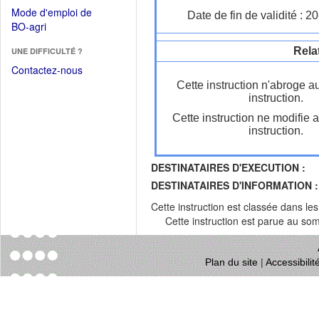
dans
dans
Mode d'emploi de
Date de fin de validité : 
une
une
(Ouvrir
BO-agri
autre
nouvelle
dans
fenêtre)
fenêtre)
Rela
UNE DIFFICULTÉ ?
une
nouvelle
Contactez-nous
fenêtre)
Cette instruction n'abroge a
instruction.
Cette instruction ne modifie 
instruction.
DESTINATAIRES D'EXECUTION :
DESTINATAIRES D'INFORMATION :
Cette instruction est classée dans le
Cette instruction est parue au s
Plan du site
|
Accessibili