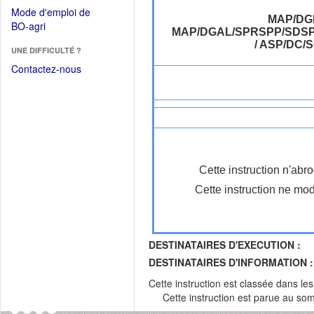
dans
dans
Mode d'emploi de
une
MAP/DG
une
(Ouvrir
BO-agri
autre
MAP/DGAL/SPRSPP/SDSP
nouvelle
dans
fenêtre)
/ ASP/DC
fenêtre)
UNE DIFFICULTÉ ?
une
nouvelle
Contactez-nous
fenêtre)
Cette instruction n'abr
Cette instruction ne mod
DESTINATAIRES D'EXECUTION :
DESTINATAIRES D'INFORMATION :
Cette instruction est classée dans le
Cette instruction est parue au s