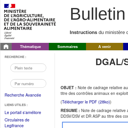
Bulletin 
Instructions
du ministère d
Thématique
Sommaires
A venir
RECHERCHE :
DGAL/S
OBJET :
Note de cadrage relative 
titre des contrôles animaux en exploi
Recherche Avancée
(
Télécharger le PDF (28ko)
)
LIENS UTILES :
RESUME :
Note de cadrage relative
(Fichier
Le portail s'améliore
DDSV/DSV et DR ASP au titre des cont
PDF
Circulaires de
ouvrir
(Ouvrir
Legifrance