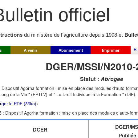
ulletin officiel
structions
du ministère de l’agriculture depuis 1998 et
Bullet
B.
s
A venir
Abonnement
Imprimer
DGER/MSSI/N2010-
Statut :
Abrogee
:
Dispositif Agorha formation : mise en place des modules d'auto-forma
Long de la Vie " (FPTLV) et " Le Droit Individuel à la Formation " (DIF).
rger le PDF (36ko)
)
 :
Dispositif Agorha formation : mise en place des modules d'auto-for
DGER/MSS
DGER
Publiée 