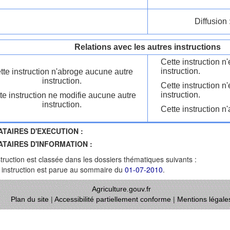
Diffusion 
Relations avec les autres instructions
Cette instruction 
instruction.
tte instruction n'abroge aucune autre
instruction.
Cette instruction n
instruction.
te instruction ne modifie aucune autre
instruction.
Cette instruction n'
ATAIRES D'EXECUTION :
ATAIRES D'INFORMATION :
struction est classée dans les dossiers thématiques suivants :
 instruction est parue au sommaire du
01-07-2010
.
Agriculture.gouv.fr
Plan du site
|
Accessibilité partiellement conforme
|
Mentions légale