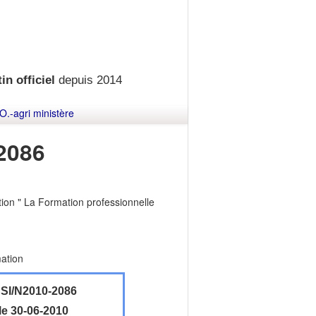
in officiel
depuis 2014
O.-agri ministère
2086
tion " La Formation professionnelle
mation
I/N2010-2086
le 30-06-2010