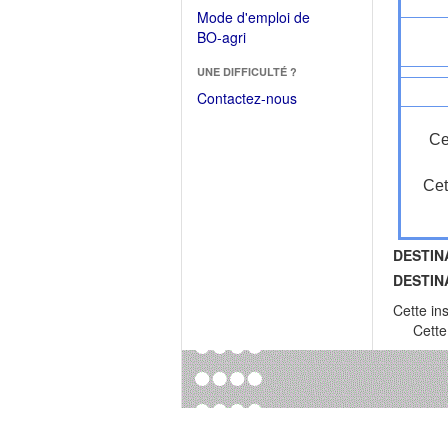
dans
dans
Mode d'emploi de
une
une
(Ouvrir
BO-agri
autre
nouvelle
dans
fenêtre)
fenêtre)
UNE DIFFICULTÉ ?
une
nouvelle
Contactez-nous
fenêtre)
Ce
Cet
DESTIN
DESTIN
Cette in
Cette