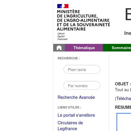
B
In
Thématique
Sommaire
RECHERCHE :
OBJET 
Tout au 
Recherche Avancée
(
Télécha
RESUME
LIENS UTILES :
(Fichier
Le portail s'améliore
PDF
Circulaires de
ouvrir
(Ouvrir
Legifrance