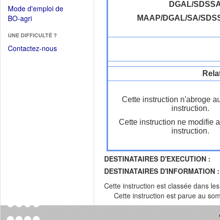
dans
dans
DGAL/SDSS
Mode d'emploi de
une
une
(Ouvrir
BO-agri
MAAP/DGAL/SA/SDS
autre
nouvelle
dans
fenêtre)
fenêtre)
UNE DIFFICULTÉ ?
une
nouvelle
Contactez-nous
fenêtre)
Rela
Cette instruction n'abroge a
instruction.
Cette instruction ne modifie 
instruction.
DESTINATAIRES D'EXECUTION :
DESTINATAIRES D'INFORMATION :
Cette instruction est classée dans le
Cette instruction est parue au s