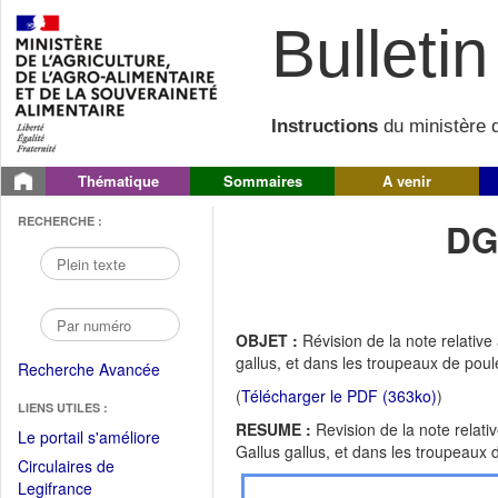
Bulletin 
Instructions
du ministère d
Thématique
Sommaires
A venir
RECHERCHE :
DG
OBJET :
Révision de la note relativ
gallus, et dans les troupeaux de po
Recherche Avancée
(
Télécharger le PDF (363ko)
)
LIENS UTILES :
RESUME :
Revision de la note relat
(Fichier
Le portail s'améliore
Gallus gallus, et dans les troupeau
PDF
Circulaires de
ouvrir
(Ouvrir
Legifrance