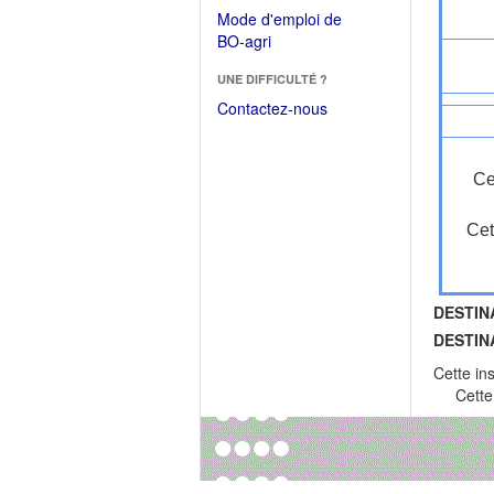
dans
dans
Mode d'emploi de
une
une
(Ouvrir
BO-agri
autre
nouvelle
dans
fenêtre)
fenêtre)
UNE DIFFICULTÉ ?
une
nouvelle
Contactez-nous
fenêtre)
Ce
Cet
DESTIN
DESTIN
Cette in
Cette