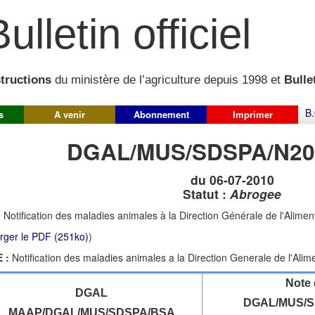
ulletin officiel
structions
du ministère de l’agriculture depuis 1998 et
Bullet
B.
s
A venir
Abonnement
Imprimer
DGAL/MUS/SDSPA/N20
du 06-07-2010
Statut :
Abrogee
:
Notification des maladies animales à la Direction Générale de l'Alimen
rger le PDF (251ko)
)
 :
Notification des maladies animales a la Direction Generale de l'Alim
Note 
DGAL
DGAL/MUS/S
MAAP/DGAL/MUS/SDSPA/BSA