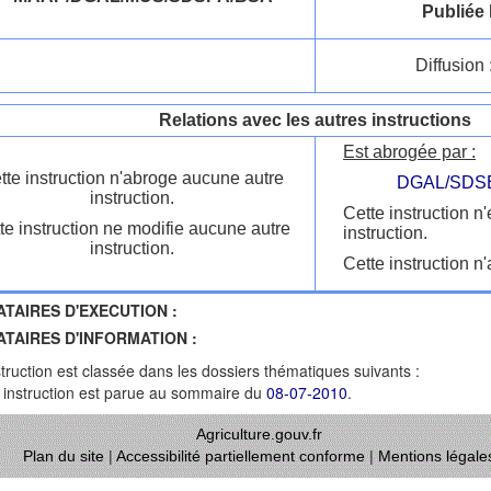
Publiée 
Diffusion 
Relations avec les autres instructions
Est abrogée par :
tte instruction n'abroge aucune autre
DGAL/SDSB
instruction.
Cette instruction n
te instruction ne modifie aucune autre
instruction.
instruction.
Cette instruction n'
ATAIRES D'EXECUTION :
ATAIRES D'INFORMATION :
struction est classée dans les dossiers thématiques suivants :
 instruction est parue au sommaire du
08-07-2010
.
Agriculture.gouv.fr
Plan du site
|
Accessibilité partiellement conforme
|
Mentions légale