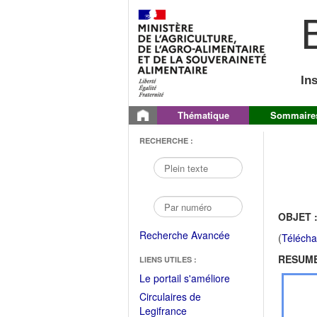
B
In
Thématique
Sommaire
RECHERCHE :
OBJET 
Recherche Avancée
(
Télécha
RESUME
LIENS UTILES :
(Fichier
Le portail s'améliore
PDF
Circulaires de
ouvrir
(Ouvrir
Legifrance