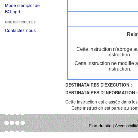
dans
dans
Mode d'emploi de
une
une
(Ouvrir
BO-agri
autre
nouvelle
dans
fenêtre)
fenêtre)
UNE DIFFICULTÉ ?
une
nouvelle
Contactez-nous
Rela
fenêtre)
Cette instruction n'abroge a
instruction.
Cette instruction ne modifie 
instruction.
DESTINATAIRES D'EXECUTION :
DESTINATAIRES D'INFORMATION :
Cette instruction est classée dans le
Cette instruction est parue au s
Plan du site
|
Accessibili