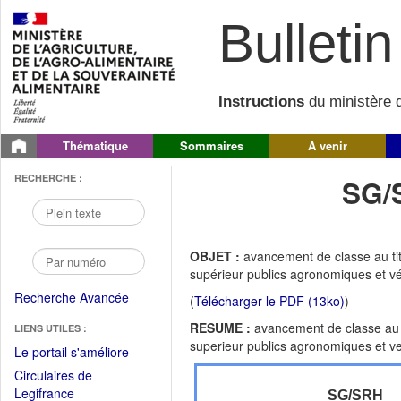
Bulletin 
Instructions
du ministère d
Thématique
Sommaires
A venir
RECHERCHE :
SG/
OBJET :
avancement de classe au ti
supérieur publics agronomiques et vé
Recherche Avancée
(
Télécharger le PDF (13ko)
)
RESUME :
avancement de classe au 
LIENS UTILES :
superieur publics agronomiques et ve
(Fichier
Le portail s'améliore
PDF
Circulaires de
ouvrir
(Ouvrir
Legifrance
SG/SRH