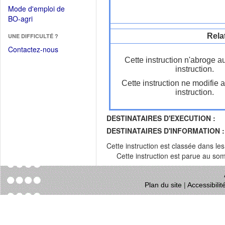
dans
dans
Mode d'emploi de
une
une
(Ouvrir
BO-agri
autre
nouvelle
dans
fenêtre)
fenêtre)
Rela
UNE DIFFICULTÉ ?
une
nouvelle
Contactez-nous
fenêtre)
Cette instruction n'abroge a
instruction.
Cette instruction ne modifie 
instruction.
DESTINATAIRES D'EXECUTION :
DESTINATAIRES D'INFORMATION :
Cette instruction est classée dans le
Cette instruction est parue au s
Plan du site
|
Accessibili