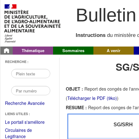
Bulletin 
Instructions
du ministère d
Thématique
Sommaires
A venir
RECHERCHE :
SG/S
OBJET :
Report des congés de l'an
(
Télécharger le PDF (9ko)
)
Recherche Avancée
RESUME :
Report des conges de l'a
LIENS UTILES :
(Fichier
Le portail s'améliore
SG/SRH
PDF
Circulaires de
ouvrir
(Ouvrir
Legifrance