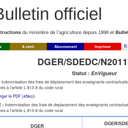
ulletin officiel
structions
du ministère de l’agriculture depuis 1998 et
Bullet
B.
s
A venir
Abonnement
Imprimer
DGER/SDEDC/N2011
Statut :
EnVigueur
:
Indemnisation des frais de déplacement des enseignants contractuels 
és à l'article L.813-8 du code rural
rger le PDF (45ko)
)
 :
Indemnisation des frais de deplacement des enseignants contractuel
es a l'article L.813-8 du code rural
DGER/SDE
DGER