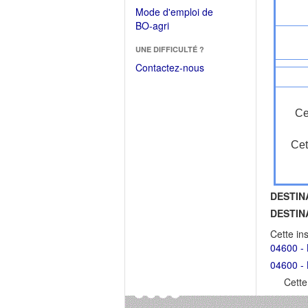
dans
dans
Mode d'emploi de
une
une
(Ouvrir
BO-agri
autre
nouvelle
dans
fenêtre)
fenêtre)
UNE DIFFICULTÉ ?
une
nouvelle
Contactez-nous
fenêtre)
Ce
Cet
DESTIN
DESTIN
Cette in
04600 - 
04600 - 
Cette