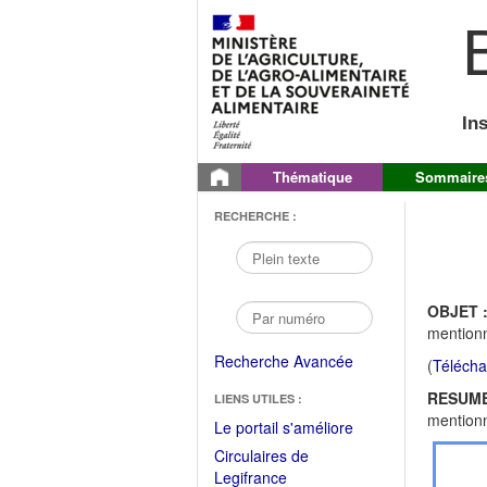
B
In
Thématique
Sommaire
RECHERCHE :
OBJET 
mentionn
Recherche Avancée
(
Télécha
RESUME
LIENS UTILES :
mentionn
(Fichier
Le portail s'améliore
PDF
Circulaires de
ouvrir
(Ouvrir
Legifrance