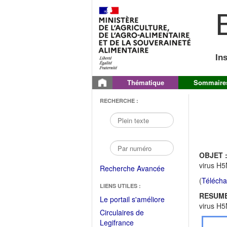
B
In
Thématique
Sommaire
RECHERCHE :
OBJET 
virus H5
Recherche Avancée
(
Télécha
LIENS UTILES :
RESUME
(Fichier
Le portail s'améliore
virus H5
PDF
Circulaires de
ouvrir
(Ouvrir
Legifrance