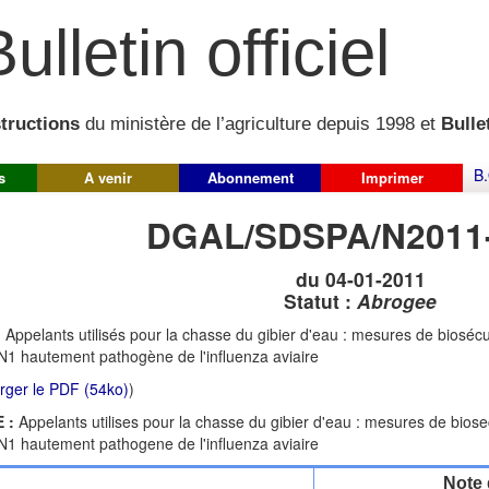
ulletin officiel
structions
du ministère de l’agriculture depuis 1998 et
Bullet
B.
s
A venir
Abonnement
Imprimer
DGAL/SDSPA/N2011
du 04-01-2011
Statut :
Abrogee
:
Appelants utilisés pour la chasse du gibier d'eau : mesures de biosécur
N1 hautement pathogène de l'influenza aviaire
rger le PDF (54ko)
)
 :
Appelants utilises pour la chasse du gibier d'eau : mesures de biosec
N1 hautement pathogene de l'influenza aviaire
Note 