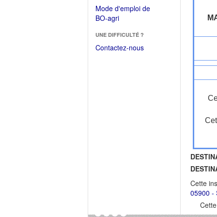
dans
dans
Mode d'emploi de
une
une
(Ouvrir
BO-agri
M
autre
nouvelle
dans
fenêtre)
fenêtre)
UNE DIFFICULTÉ ?
une
nouvelle
Contactez-nous
fenêtre)
Ce
Cet
DESTIN
DESTIN
Cette in
05900 - 
Cette