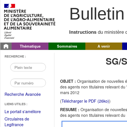
Bulletin 
Instructions
du ministère d
Thématique
Sommaires
A venir
RECHERCHE :
SG/S
OBJET :
Organisation de nouvelles é
des agents non titulaires relevant du 
mars 2012
Recherche Avancée
(
Télécharger le PDF (26ko)
)
LIENS UTILES :
RESUME :
Organisation de nouvelles
(Fichier
Le portail s'améliore
des agents non titulaires relevant du
PDF
Circulaires de
ouvrir
(Ouvrir
Legifrance