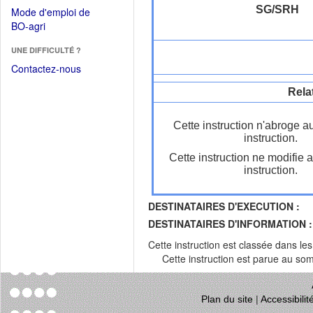
dans
dans
SG/SRH
Mode d'emploi de
une
une
(Ouvrir
BO-agri
autre
nouvelle
dans
fenêtre)
fenêtre)
UNE DIFFICULTÉ ?
une
nouvelle
Contactez-nous
fenêtre)
Rela
Cette instruction n'abroge a
instruction.
Cette instruction ne modifie 
instruction.
DESTINATAIRES D'EXECUTION :
DESTINATAIRES D'INFORMATION :
Cette instruction est classée dans le
Cette instruction est parue au s
Plan du site
|
Accessibili